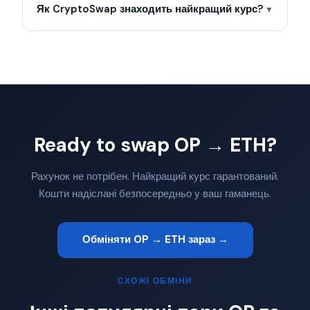
Як CryptoSwap знаходить найкращий курс?
▼
Ready to swap OP → ETH?
Рахунок не потрібен. Найкращий курс гарантований.
Кошти надіслані безпосередньо у ваш гаманець.
Обміняти OP → ETH зараз →
СХОЖІ ОБМІНИ