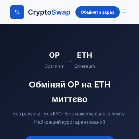
Crypto
Swap
☰
Обміняти зараз
OP
ETH
→
Optimism
Ethereum
Обміняй OP на ETH
миттєво
Без рахунку · Без KYC · Без максимального ліміту ·
Найкращий курс гарантований