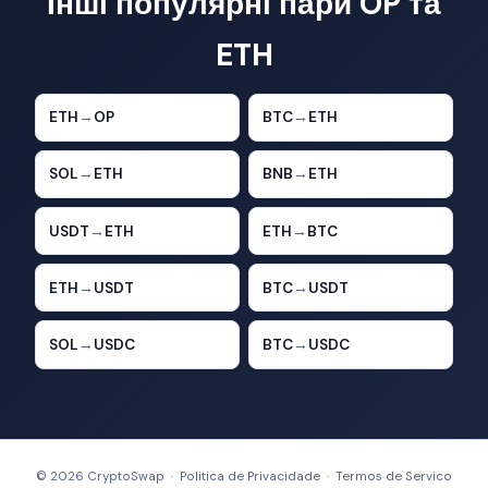
Інші популярні пари OP та
ETH
ETH
→
OP
BTC
→
ETH
SOL
→
ETH
BNB
→
ETH
USDT
→
ETH
ETH
→
BTC
ETH
→
USDT
BTC
→
USDT
SOL
→
USDC
BTC
→
USDC
© 2026 CryptoSwap ·
Politica de Privacidade
·
Termos de Servico