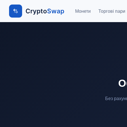
Crypto
Swap
Монети
Торгові пари
О
Без рахун