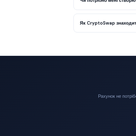
Чи потрібно мені створю
Як CryptoSwap знаходит
Рахунок не потріб