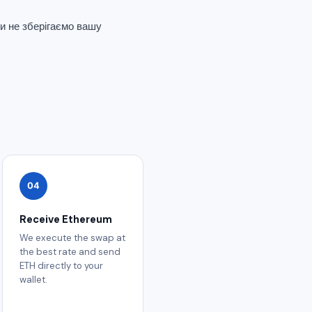
и не зберігаємо вашу
04
Receive Ethereum
We execute the swap at
the best rate and send
ETH directly to your
wallet.