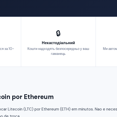
🔒
Некастодіальний
ся за 10-
Кошти надходять безпосередньо у ваш
Ми автом
гаманець
coin por Ethereum
car Litecoin (LTC) por Ethereum (ETH) em minutos. Nao e necessa
o de troca.