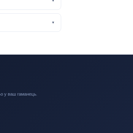
▼
▼
ьо у ваш гаманець.