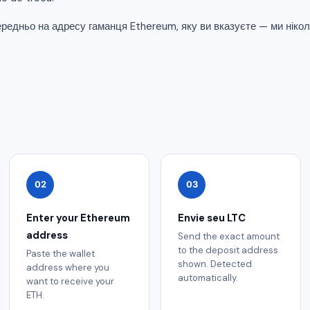
едньо на адресу гаманця Ethereum, яку ви вказуєте — ми нікол
02
03
Enter your Ethereum
Envie seu LTC
address
Send the exact amount
to the deposit address
Paste the wallet
shown. Detected
address where you
automatically.
want to receive your
ETH.