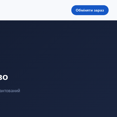
Обміняти зараз
во
рантований