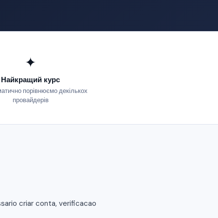
✦
Найкращий курс
атично порівнюємо декількох
провайдерів
rio criar conta, verificacao