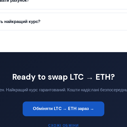
вати рахунок?
ь найкращий курс?
Ready to swap LTC → ETH?
ен. Найкращий курс гарантований. Кошти надіслані безпосередн
Обміняти LTC → ETH зараз →
СХОЖІ ОБМІНИ