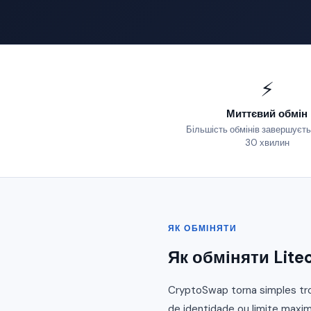
⚡
Миттєвий обмін
Більшість обмінів завершуєть
30 хвилин
ЯК ОБМІНЯТИ
Як обміняти Lite
CryptoSwap torna simples tro
de identidade ou limite maxim