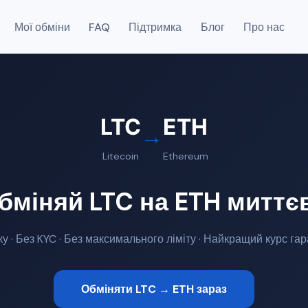
Мої обміни
FAQ
Підтримка
Блог
Про нас
LTC
ETH
→
Litecoin
Ethereum
бміняй LTC на ETH миттє
ку · Без KYC · Без максимального ліміту · Найкращий курс га
Обміняти LTC → ETH зараз