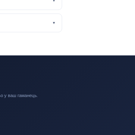
▼
▼
ьо у ваш гаманець.