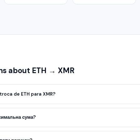
ns about ETH → XMR
troca de ETH para XMR?
ксимальна сума?