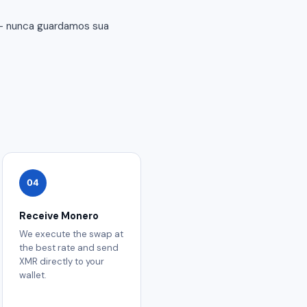
 — nunca guardamos sua
04
Receive Monero
We execute the swap at
the best rate and send
XMR directly to your
wallet.