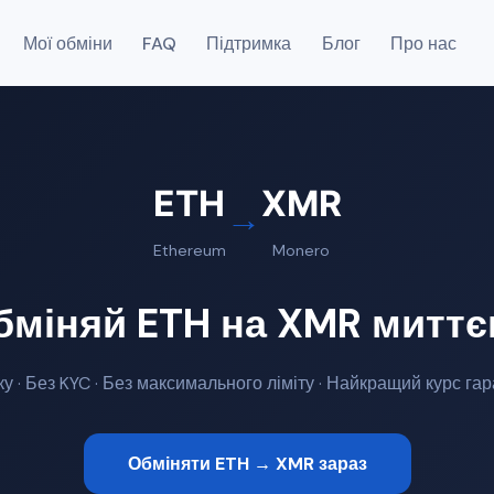
Мої обміни
FAQ
Підтримка
Блог
Про нас
ETH
XMR
→
Ethereum
Monero
бміняй ETH на XMR миттє
ку · Без KYC · Без максимального ліміту · Найкращий курс га
Обміняти ETH → XMR зараз