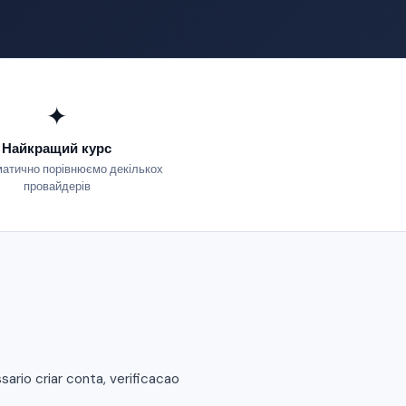
✦
Найкращий курс
атично порівнюємо декількох
провайдерів
rio criar conta, verificacao