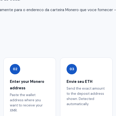
tamente para o endereco da carteira Monero que voce fornecer
02
03
Enter your Monero
Envie seu ETH
address
Send the exact amount
to the deposit address
Paste the wallet
shown. Detected
address where you
automatically.
want to receive your
XMR.