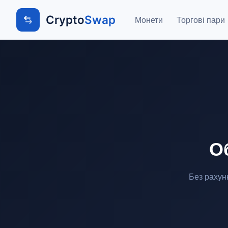
Crypto
Swap
Монети
Торгові пари
О
Без рахун