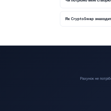
Чи потрібно мені створю
Як CryptoSwap знаходит
Рахунок не потріб