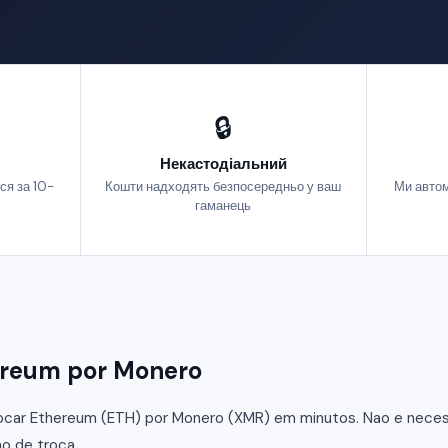
🔒
Некастодіальний
ся за 10-
Кошти надходять безпосередньо у ваш
Ми автом
гаманець
ereum por Monero
car Ethereum (ETH) por Monero (XMR) em minutos. Nao e necessa
o de troca.