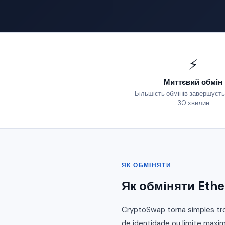
⚡
Миттєвий обмін
Більшість обмінів завершуєть
30 хвилин
ЯК ОБМІНЯТИ
Як обміняти Eth
CryptoSwap torna simples tro
de identidade ou limite maxim