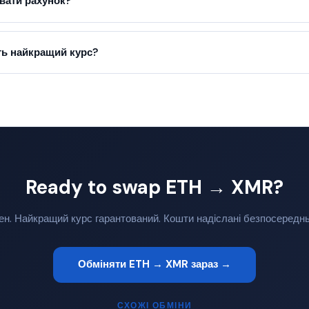
вати рахунок?
ь найкращий курс?
Ready to swap ETH → XMR?
ен. Найкращий курс гарантований. Кошти надіслані безпосередн
Обміняти ETH → XMR зараз →
СХОЖІ ОБМІНИ