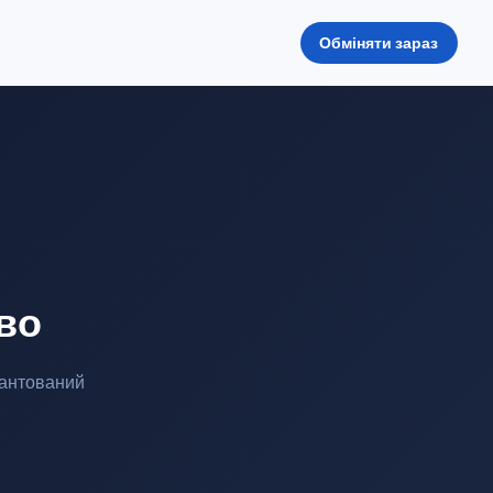
Обміняти зараз
во
рантований