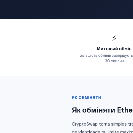
⚡
Миттєвий обмін
Більшість обмінів завершуєть
30 хвилин
ЯК ОБМІНЯТИ
Як обміняти Eth
CryptoSwap torna simples tro
de identidade ou limite maxim