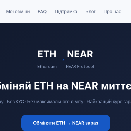
Мої обміни
FAQ
Підтримка
Блог
Про нас
ETH
NEAR
→
Ethereum
NEAR Protocol
міняй ETH на NEAR митт
ку · Без KYC · Без максимального ліміту · Найкращий курс га
Обміняти ETH → NEAR зараз