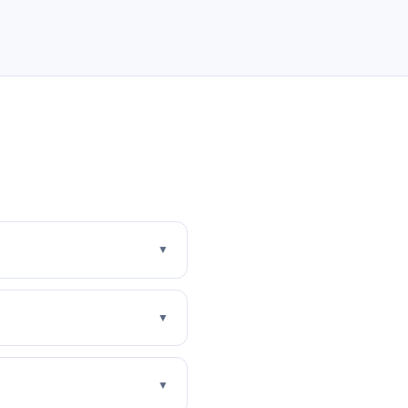
▼
▼
▼