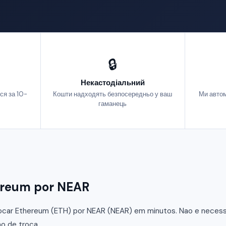
🔒
Некастодіальний
ся за 10-
Кошти надходять безпосередньо у ваш
Ми автом
гаманець
ereum por NEAR
car Ethereum (ETH) por NEAR (NEAR) em minutos. Nao e necessar
o de troca.