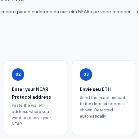
tamente para o endereco da carteira NEAR que voce fornecer — 
02
03
Enter your NEAR
Envie seu ETH
Protocol address
Send the exact amount
to the deposit address
Paste the wallet
shown. Detected
address where you
automatically.
want to receive your
NEAR.