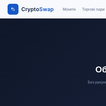
Crypto
Swap
Монети
Торгові пари
Об
Без рахун