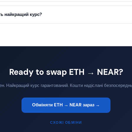
ь найкращий курс?
Ready to swap ETH → NEAR?
ен. Найкращий курс гарантований. Кошти надіслані безпосередн
Обміняти ETH → NEAR зараз →
СХОЖІ ОБМІНИ