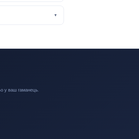
▼
ьо у ваш гаманець.