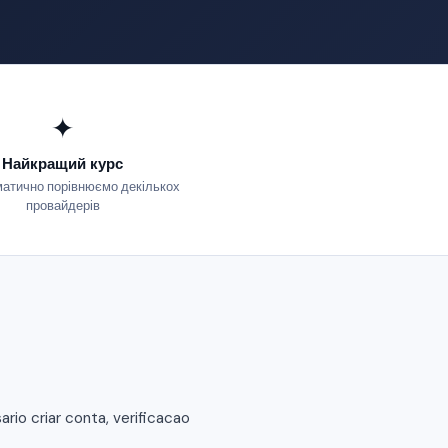
✦
Найкращий курс
атично порівнюємо декількох
провайдерів
io criar conta, verificacao