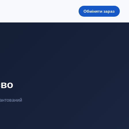
Обміняти зараз
єво
рантований