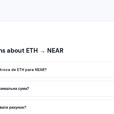
ns about ETH → NEAR
troca de ETH para NEAR?
ксимальна сума?
вати рахунок?