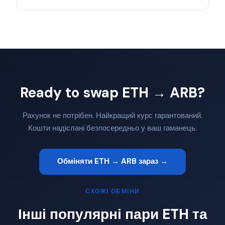
Ready to swap ETH → ARB?
Рахунок не потрібен. Найкращий курс гарантований.
Кошти надіслані безпосередньо у ваш гаманець.
Обміняти ETH → ARB зараз →
СХОЖІ ОБМІНИ
Інші популярні пари ETH та