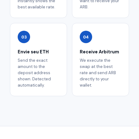
instantly shows the
want to receive your
best available rate.
ARB.
03
04
Envie seu ETH
Receive Arbitrum
Send the exact
We execute the
amount to the
swap at the best
deposit address
rate and send ARB
shown. Detected
directly to your
automatically.
wallet.