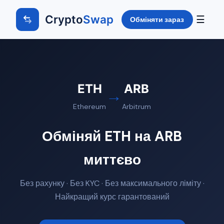
Crypto
Swap
☰
Обміняти зараз
ETH
ARB
→
Ethereum
Arbitrum
Обміняй ETH на ARB
миттєво
Без рахунку · Без KYC · Без максимального ліміту ·
Найкращий курс гарантований