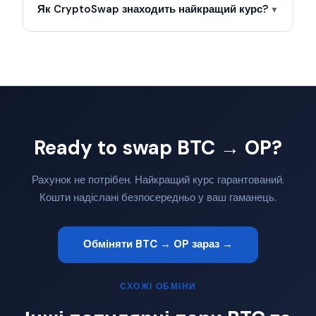
Як CryptoSwap знаходить найкращий курс?
▼
Ready to swap BTC → OP?
Рахунок не потрібен. Найкращий курс гарантований.
Кошти надіслані безпосередньо у ваш гаманець.
Обміняти BTC → OP зараз →
СХОЖІ ОБМІНИ