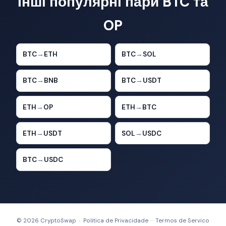
Інші популярні пари BTC та
OP
BTC
→
ETH
BTC
→
SOL
BTC
→
BNB
BTC
→
USDT
ETH
→
OP
ETH
→
BTC
ETH
→
USDT
SOL
→
USDC
BTC
→
USDC
© 2026 CryptoSwap ·
Politica de Privacidade
·
Termos de Servico