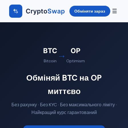
Crypto
Swap
☰
Обміняти зараз
BTC
OP
→
Bitcoin
Optimism
Обміняй BTC на OP
миттєво
Без рахунку · Без KYC · Без максимального ліміту ·
Найкращий курс гарантований