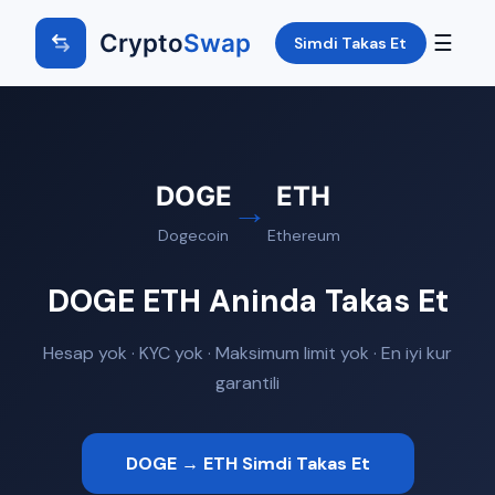
Crypto
Swap
☰
Simdi Takas Et
DOGE
ETH
→
Dogecoin
Ethereum
DOGE ETH Aninda Takas Et
Hesap yok · KYC yok · Maksimum limit yok · En iyi kur
garantili
DOGE → ETH Simdi Takas Et