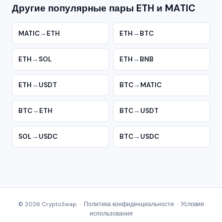
Другие популярные пары ETH и MATIC
MATIC
→
ETH
ETH
→
BTC
ETH
→
SOL
ETH
→
BNB
ETH
→
USDT
BTC
→
MATIC
BTC
→
ETH
BTC
→
USDT
SOL
→
USDC
BTC
→
USDC
© 2026 CryptoSwap ·
Политика конфиденциальности
·
Условия
использования