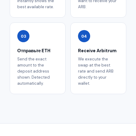
instantly shows the
want to receive your
best available rate.
ARB.
03
04
Отправьте ETH
Receive Arbitrum
Send the exact
We execute the
amount to the
swap at the best
deposit address
rate and send ARB
shown. Detected
directly to your
automatically.
wallet.