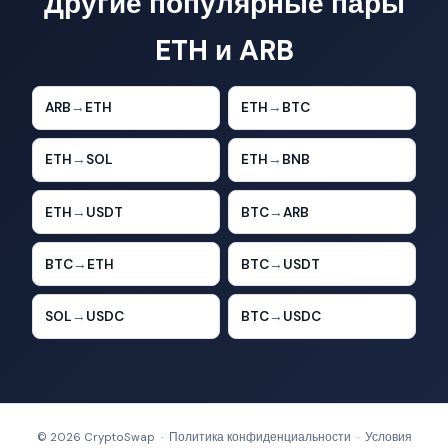
Другие популярные пары
ETH и ARB
ARB
→
ETH
ETH
→
BTC
ETH
→
SOL
ETH
→
BNB
ETH
→
USDT
BTC
→
ARB
BTC
→
ETH
BTC
→
USDT
SOL
→
USDC
BTC
→
USDC
© 2026 CryptoSwap ·
Политика конфиденциальности
·
Условия