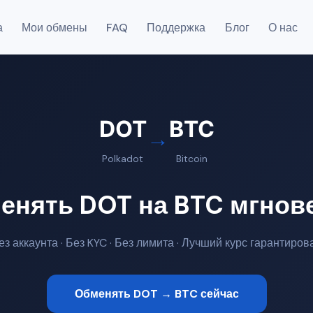
а
Мои обмены
FAQ
Поддержка
Блог
О нас
DOT
BTC
→
Polkadot
Bitcoin
енять DOT на BTC мгнов
ез аккаунта · Без KYC · Без лимита · Лучший курс гарантиров
Обменять DOT → BTC сейчас