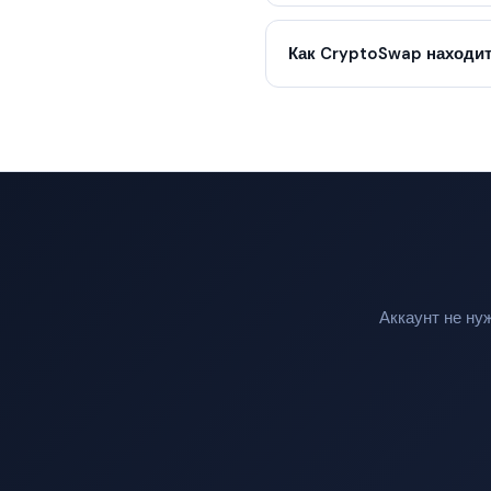
Как CryptoSwap находит
Аккаунт не ну