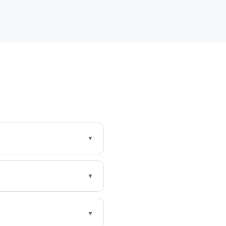
▼
▼
▼