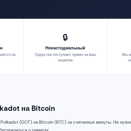
🔒
н
Некастодиальный
ается за
Средства поступают прямо на ваш
Мы а
кошелёк
н
kadot на Bitcoin
olkadot (DOT) на Bitcoin (BTC) за считанные минуты. Не нужно
беспокоиться о лимитах.