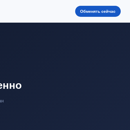
Обменять сейчас
енно
ан