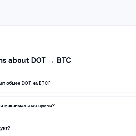
ns about DOT → BTC
ет обмен DOT на BTC?
ли максимальная сумма?
аунт?