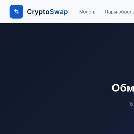
Crypto
Swap
Монеты
Пары обмен
Обм
Б