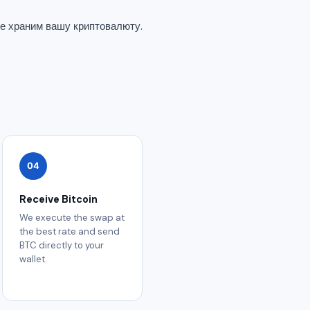
не храним вашу криптовалюту.
04
Receive Bitcoin
We execute the swap at
the best rate and send
BTC directly to your
wallet.