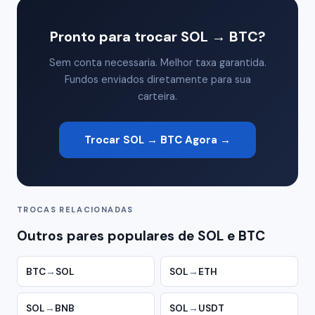
Pronto para trocar SOL → BTC?
Sem conta necessaria. Melhor taxa garantida.
Fundos enviados diretamente para sua
carteira.
Trocar SOL → BTC Agora →
TROCAS RELACIONADAS
Outros pares populares de SOL e BTC
BTC
→
SOL
SOL
→
ETH
SOL
→
BNB
SOL
→
USDT