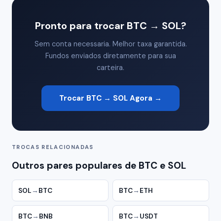
Pronto para trocar BTC → SOL?
Sem conta necessaria. Melhor taxa garantida.
Fundos enviados diretamente para sua
carteira.
Trocar BTC → SOL Agora →
TROCAS RELACIONADAS
Outros pares populares de BTC e SOL
SOL
→
BTC
BTC
→
ETH
BTC
→
BNB
BTC
→
USDT