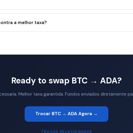
ntra a melhor taxa?
Ready to swap BTC → ADA?
ssaria. Melhor taxa garantida. Fundos enviados diretamente par
Trocar BTC → ADA Agora →
TROCAS RELACIONADAS