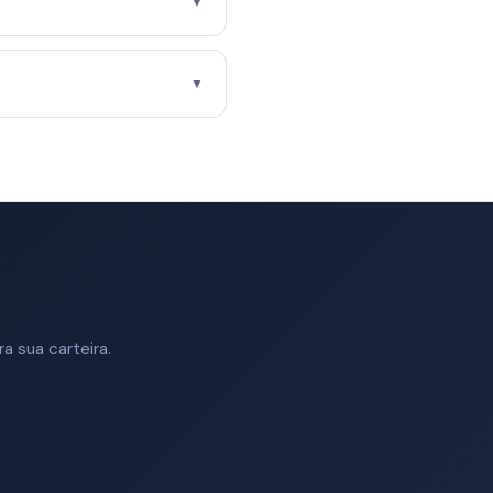
▼
▼
a sua carteira.