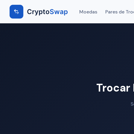
Crypto
Swap
Moedas
Pares de Tro
Trocar
S