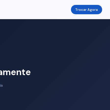
Trocar Agora
eamente
da