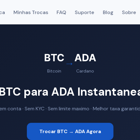
ca
Minhas Trocas
FAQ
Suporte
Blog
Sobre
BTC
ADA
→
Bitcoin
Cardano
 BTC para ADA Instantan
em conta · Sem KYC · Sem limite maximo · Melhor taxa garanti
Trocar BTC → ADA Agora