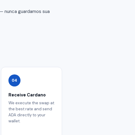
r — nunca guardamos sua
04
Receive Cardano
We execute the swap at
the best rate and send
ADA directly to your
wallet.