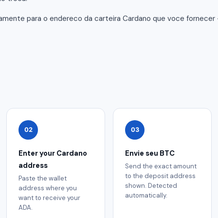
tamente para o endereco da carteira Cardano que voce fornece
02
03
Enter your Cardano
Envie seu BTC
address
Send the exact amount
to the deposit address
Paste the wallet
shown. Detected
address where you
automatically.
want to receive your
ADA.