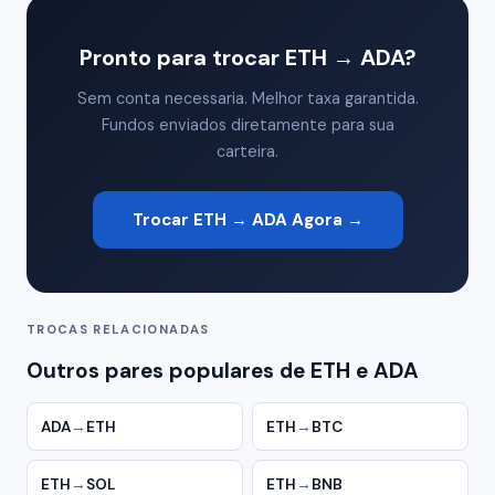
Pronto para trocar ETH → ADA?
Sem conta necessaria. Melhor taxa garantida.
Fundos enviados diretamente para sua
carteira.
Trocar ETH → ADA Agora →
TROCAS RELACIONADAS
Outros pares populares de ETH e ADA
ADA
→
ETH
ETH
→
BTC
ETH
→
SOL
ETH
→
BNB