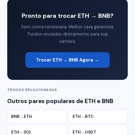
Pronto para trocar ETH → BNB?
Sem conta necessaria. Melhor taxa garantida.
Fundos enviados diretamente para sua
carteira.
Trocar ETH → BNB Agora →
TROCAS RELACIONADAS
Outros pares populares de ETH e BNB
BNB
→
ETH
ETH
→
BTC
ETH
→
SOL
ETH
→
USDT