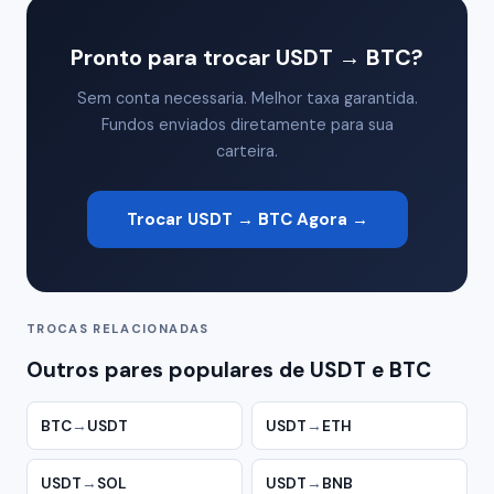
Pronto para trocar USDT → BTC?
Sem conta necessaria. Melhor taxa garantida.
Fundos enviados diretamente para sua
carteira.
Trocar USDT → BTC Agora →
TROCAS RELACIONADAS
Outros pares populares de USDT e BTC
BTC
→
USDT
USDT
→
ETH
USDT
→
SOL
USDT
→
BNB