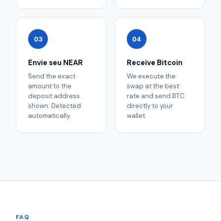
03
04
Envie seu NEAR
Receive Bitcoin
Send the exact
We execute the
amount to the
swap at the best
deposit address
rate and send BTC
shown. Detected
directly to your
automatically.
wallet.
FAQ