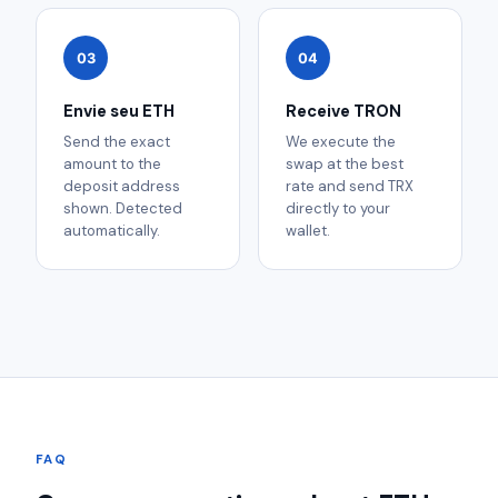
03
04
Envie seu ETH
Receive TRON
Send the exact
We execute the
amount to the
swap at the best
deposit address
rate and send TRX
shown. Detected
directly to your
automatically.
wallet.
FAQ