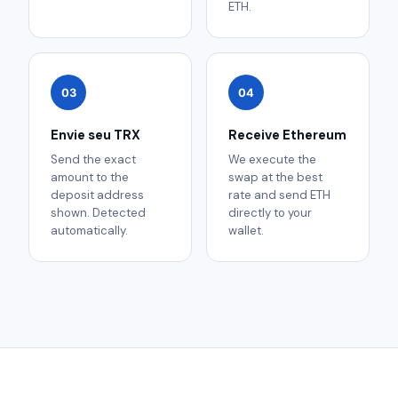
ETH.
03
04
Envie seu TRX
Receive Ethereum
Send the exact
We execute the
amount to the
swap at the best
deposit address
rate and send ETH
shown. Detected
directly to your
automatically.
wallet.