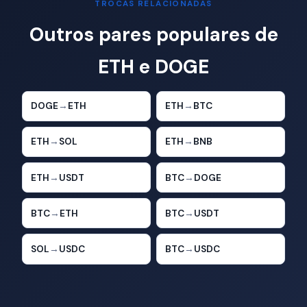
TROCAS RELACIONADAS
Outros pares populares de
ETH e DOGE
DOGE
→
ETH
ETH
→
BTC
ETH
→
SOL
ETH
→
BNB
ETH
→
USDT
BTC
→
DOGE
BTC
→
ETH
BTC
→
USDT
SOL
→
USDC
BTC
→
USDC