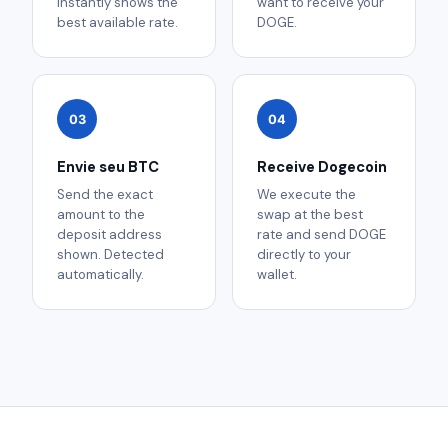
instantly shows the
want to receive your
best available rate.
DOGE.
03
04
Envie seu BTC
Receive Dogecoin
Send the exact
We execute the
amount to the
swap at the best
deposit address
rate and send DOGE
shown. Detected
directly to your
automatically.
wallet.