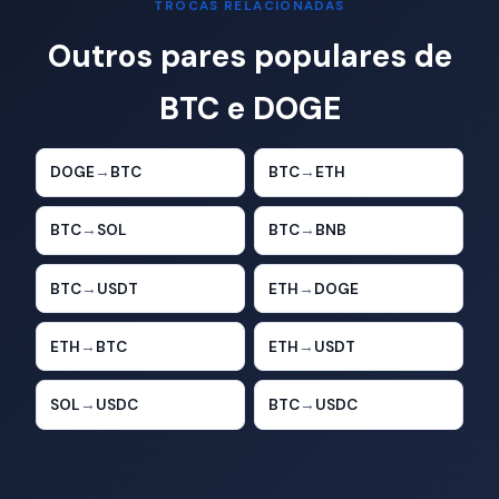
TROCAS RELACIONADAS
Outros pares populares de
BTC e DOGE
DOGE
→
BTC
BTC
→
ETH
BTC
→
SOL
BTC
→
BNB
BTC
→
USDT
ETH
→
DOGE
ETH
→
BTC
ETH
→
USDT
SOL
→
USDC
BTC
→
USDC