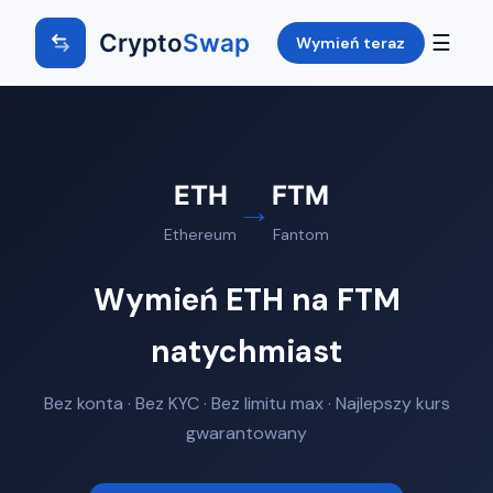
Crypto
Swap
☰
Wymień teraz
ETH
FTM
→
Ethereum
Fantom
Wymień ETH na FTM
natychmiast
Bez konta · Bez KYC · Bez limitu max · Najlepszy kurs
gwarantowany