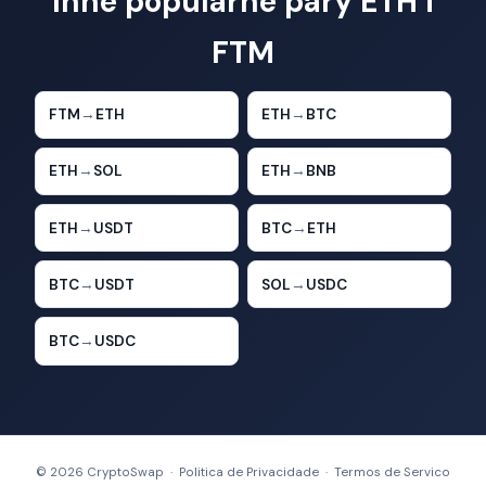
Inne popularne pary ETH i
FTM
FTM
→
ETH
ETH
→
BTC
ETH
→
SOL
ETH
→
BNB
ETH
→
USDT
BTC
→
ETH
BTC
→
USDT
SOL
→
USDC
BTC
→
USDC
© 2026 CryptoSwap ·
Politica de Privacidade
·
Termos de Servico