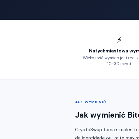
⚡
Natychmiastowa wym
Większość wymian jest real
10-30 minut
JAK WYMIENIĆ
Jak wymienić Bit
CryptoSwap torna simples tro
de identidade ou limite maxim