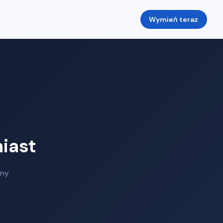
Wymień teraz
iast
any