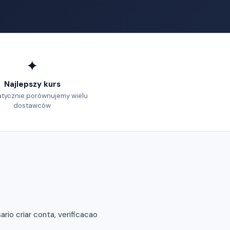
✦
Najlepszy kurs
tycznie porównujemy wielu
dostawców
io criar conta, verificacao