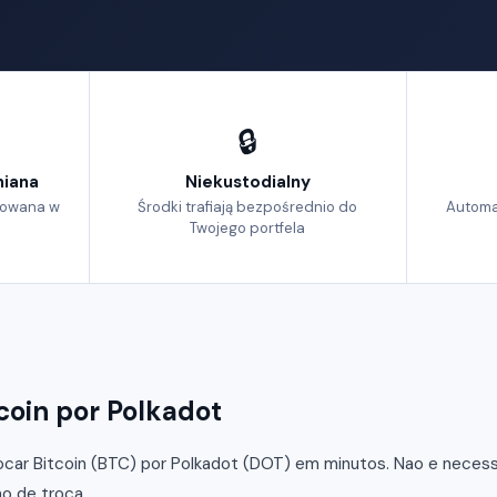
🔒
iana
Niekustodialny
izowana w
Środki trafiają bezpośrednio do
Automa
Twojego portfela
coin por Polkadot
car Bitcoin (BTC) por Polkadot (DOT) em minutos. Nao e necessar
o de troca.