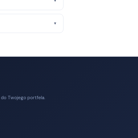
▼
▼
 do Twojego portfela.