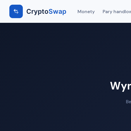
Crypto
Swap
Monety
Pary handlo
Wym
Be