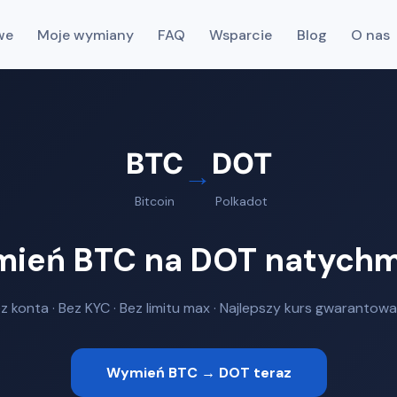
we
Moje wymiany
FAQ
Wsparcie
Blog
O nas
BTC
DOT
→
Bitcoin
Polkadot
ień BTC na DOT natychm
z konta · Bez KYC · Bez limitu max · Najlepszy kurs gwarantow
Wymień BTC → DOT teraz