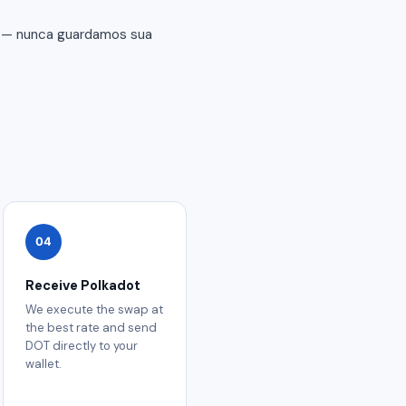
r — nunca guardamos sua
04
Receive Polkadot
We execute the swap at
the best rate and send
DOT directly to your
wallet.