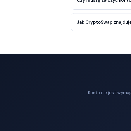
Czy muszę założyć kont
Jak CryptoSwap znajduje
Konto nie jest wymag