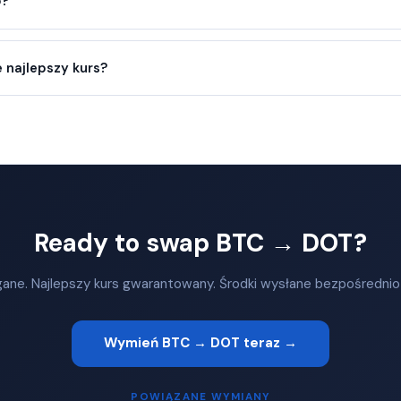
o?
 najlepszy kurs?
Ready to swap BTC → DOT?
ane. Najlepszy kurs gwarantowany. Środki wysłane bezpośrednio
Wymień BTC → DOT teraz →
POWIĄZANE WYMIANY