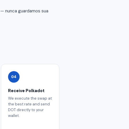
r — nunca guardamos sua
04
Receive Polkadot
We execute the swap at
the best rate and send
DOT directly to your
wallet.