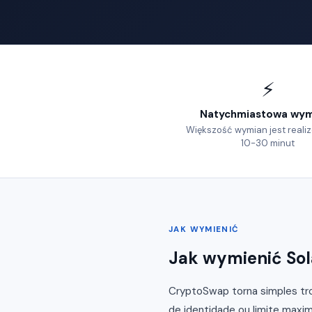
⚡
Natychmiastowa wym
Większość wymian jest real
10-30 minut
JAK WYMIENIĆ
Jak wymienić Sol
CryptoSwap torna simples tro
de identidade ou limite maxim