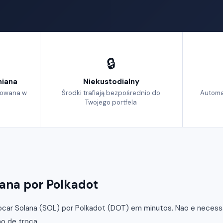
🔒
iana
Niekustodialny
izowana w
Środki trafiają bezpośrednio do
Automa
Twojego portfela
ana por Polkadot
car Solana (SOL) por Polkadot (DOT) em minutos. Nao e necessar
o de troca.