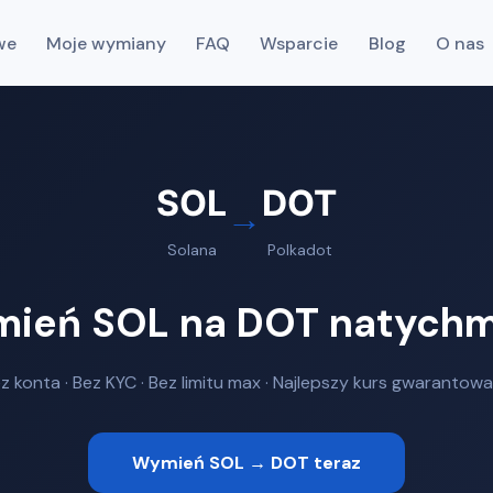
we
Moje wymiany
FAQ
Wsparcie
Blog
O nas
SOL
DOT
→
Solana
Polkadot
ień SOL na DOT natychm
z konta · Bez KYC · Bez limitu max · Najlepszy kurs gwarantow
Wymień SOL → DOT teraz