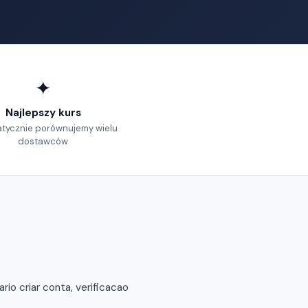
✦
Najlepszy kurs
tycznie porównujemy wielu
dostawców
io criar conta, verificacao