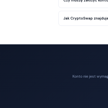
Czy muszę założyć kont
Jak CryptoSwap znajduje
Konto nie jest wymag