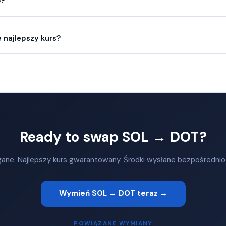
o?
 najlepszy kurs?
Ready to swap SOL → DOT?
ane. Najlepszy kurs gwarantowany. Środki wysłane bezpośrednio
Wymień SOL → DOT teraz →
POWIĄZANE WYMIANY