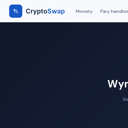
Crypto
Swap
Monety
Pary handlo
Wym
Be