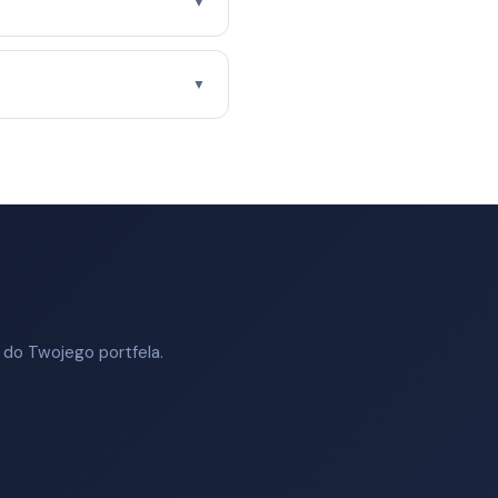
▼
▼
 do Twojego portfela.