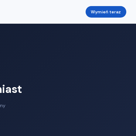
Wymień teraz
iast
any