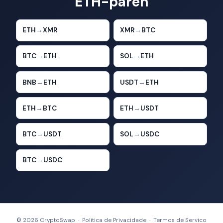
ETH-paren
ETH
→
XMR
XMR
→
BTC
BTC
→
ETH
SOL
→
ETH
BNB
→
ETH
USDT
→
ETH
ETH
→
BTC
ETH
→
USDT
BTC
→
USDT
SOL
→
USDC
BTC
→
USDC
© 2026 CryptoSwap ·
Politica de Privacidade
·
Termos de Servico