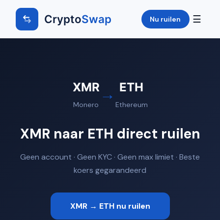
Crypto
Swap
☰
Nu ruilen
XMR
ETH
→
Monero
Ethereum
XMR naar ETH direct ruilen
Geen account · Geen KYC · Geen max limiet · Beste
koers gegarandeerd
XMR → ETH nu ruilen