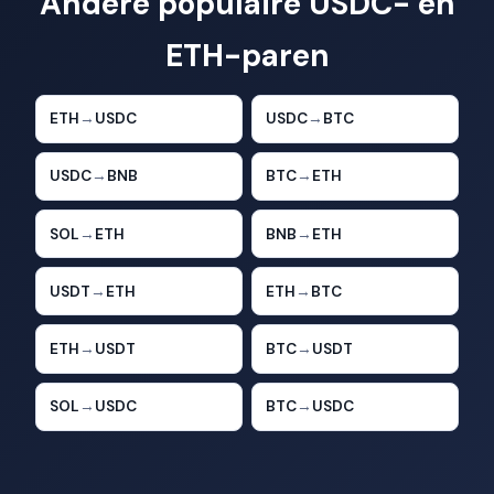
Andere populaire USDC- en
ETH-paren
ETH
→
USDC
USDC
→
BTC
USDC
→
BNB
BTC
→
ETH
SOL
→
ETH
BNB
→
ETH
USDT
→
ETH
ETH
→
BTC
ETH
→
USDT
BTC
→
USDT
SOL
→
USDC
BTC
→
USDC