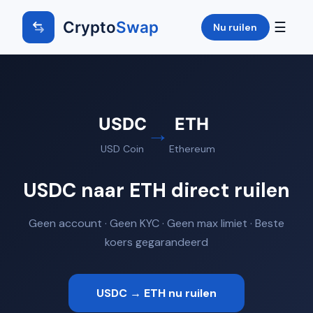
Crypto
Swap
☰
Nu ruilen
USDC
ETH
→
USD Coin
Ethereum
USDC naar ETH direct ruilen
Geen account · Geen KYC · Geen max limiet · Beste
koers gegarandeerd
USDC → ETH nu ruilen