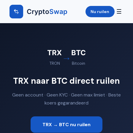
Crypto
Swap
☰
Nu ruilen
TRX
BTC
→
TRON
Bitcoin
TRX naar BTC direct ruilen
Geen account · Geen KYC · Geen max limiet · Beste
koers gegarandeerd
TRX → BTC nu ruilen