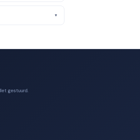
▼
let gestuurd.