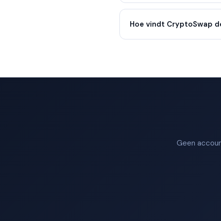
Hoe vindt CryptoSwap d
Geen account