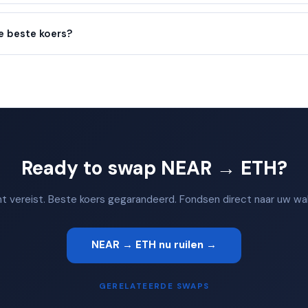
e beste koers?
Ready to swap NEAR → ETH?
 vereist. Beste koers gegarandeerd. Fondsen direct naar uw wal
NEAR → ETH nu ruilen →
GERELATEERDE SWAPS