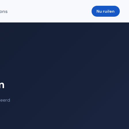
ons
Nu ruilen
n
deerd