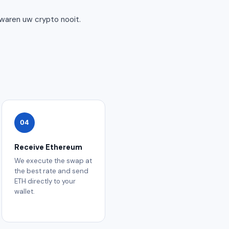
waren uw crypto nooit.
04
Receive Ethereum
We execute the swap at
the best rate and send
ETH directly to your
wallet.