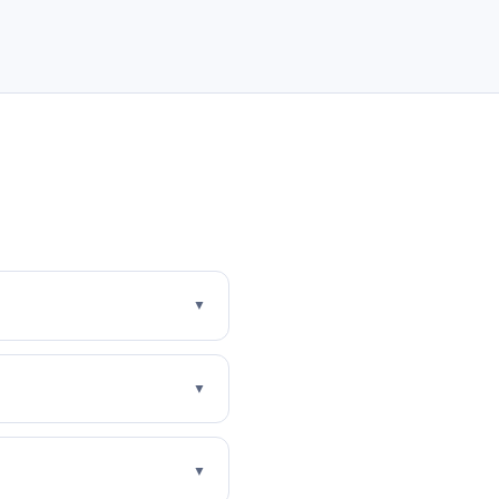
▼
▼
▼