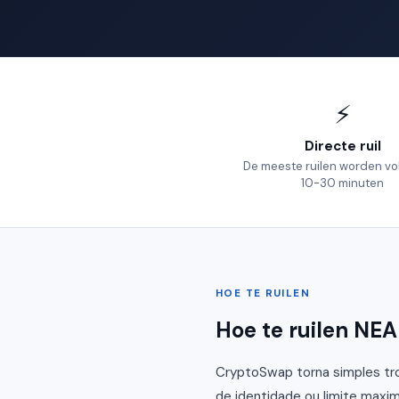
⚡
Directe ruil
De meeste ruilen worden vol
10-30 minuten
HOE TE RUILEN
Hoe te ruilen NE
CryptoSwap torna simples tro
de identidade ou limite maxim