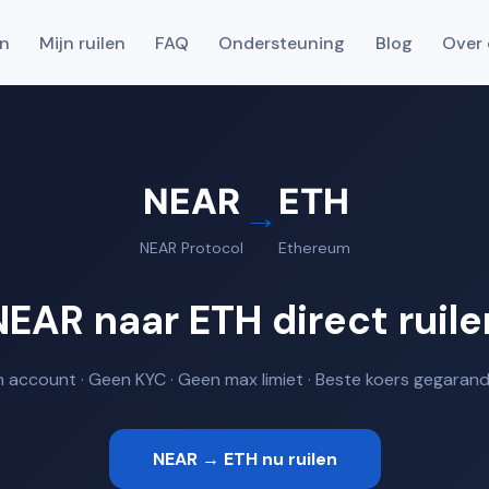
en
Mijn ruilen
FAQ
Ondersteuning
Blog
Over 
NEAR
ETH
→
NEAR Protocol
Ethereum
NEAR naar ETH direct ruile
 account · Geen KYC · Geen max limiet · Beste koers gegaran
NEAR → ETH nu ruilen