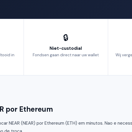
🔒
Niet-custodial
tooid in
Fondsen gaan direct naar uw wallet
Wij verg
AR por Ethereum
car NEAR (NEAR) por Ethereum (ETH) em minutos. Nao e necessar
o de troca.