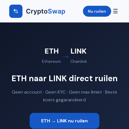
Crypto
Swap
☰
Nu ruilen
ETH
LINK
→
Ethereum
Chainlink
ETH naar LINK direct ruilen
Geen account · Geen KYC · Geen max limiet · Beste
koers gegarandeerd
ETH → LINK nu ruilen