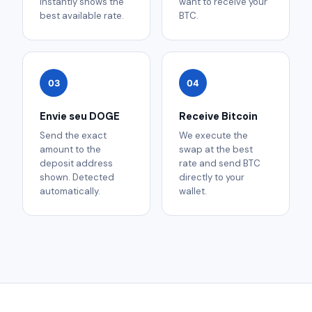
instantly shows the
want to receive your
best available rate.
BTC.
03
04
Envie seu DOGE
Receive Bitcoin
Send the exact
We execute the
amount to the
swap at the best
deposit address
rate and send BTC
shown. Detected
directly to your
automatically.
wallet.