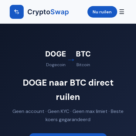
Crypto
Swap
☰
Nu ruilen
DOGE
BTC
→
Dogecoin
Bitcoin
DOGE naar BTC direct
ruilen
Geen account · Geen KYC · Geen max limiet · Beste
koers gegarandeerd