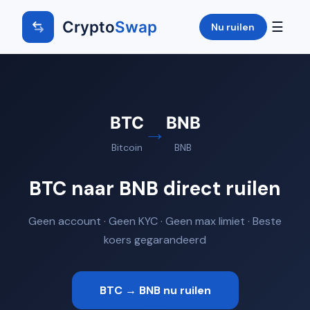
Crypto
Swap
☰
Nu ruilen
BTC
BNB
→
Bitcoin
BNB
BTC naar BNB direct ruilen
Geen account · Geen KYC · Geen max limiet · Beste
koers gegarandeerd
BTC → BNB nu ruilen