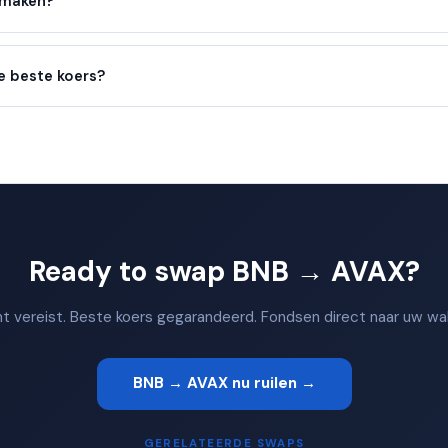
nmaken?
e beste koers?
Ready to swap BNB → AVAX?
 vereist. Beste koers gegarandeerd. Fondsen direct naar uw wal
BNB → AVAX nu ruilen →
GERELATEERDE SWAPS