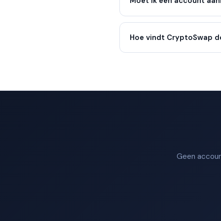
Moet ik een account aa
Hoe vindt CryptoSwap d
Geen account