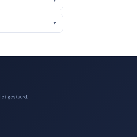
▼
▼
let gestuurd.