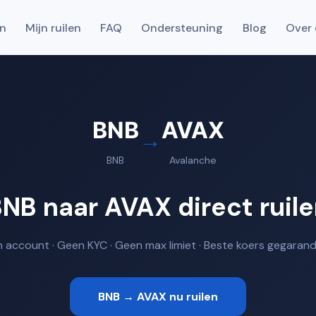
en
Mijn ruilen
FAQ
Ondersteuning
Blog
Over 
BNB
AVAX
→
BNB
Avalanche
NB naar AVAX direct ruil
 account · Geen KYC · Geen max limiet · Beste koers gegaran
BNB → AVAX nu ruilen