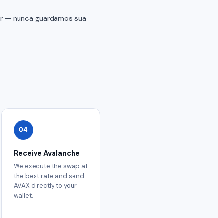
er — nunca guardamos sua
04
Receive Avalanche
We execute the swap at
the best rate and send
AVAX directly to your
wallet.