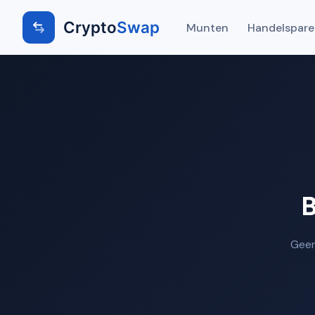
Crypto
Swap
Munten
Handelspar
B
Geen