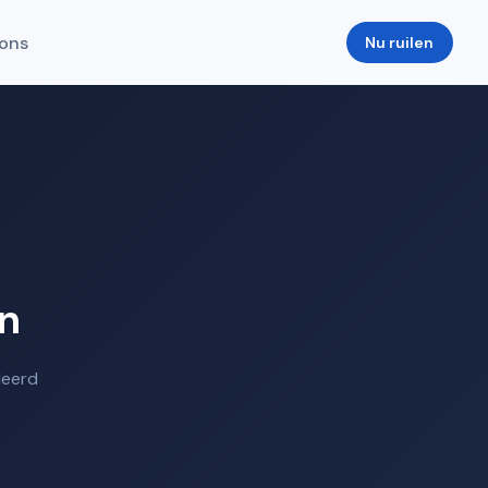
ons
Nu ruilen
en
deerd