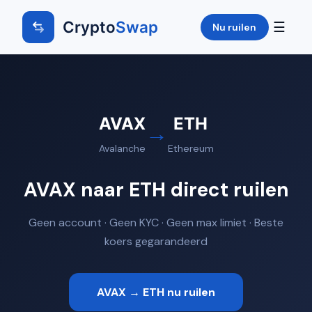
Crypto
Swap
☰
Nu ruilen
AVAX
ETH
→
Avalanche
Ethereum
AVAX naar ETH direct ruilen
Geen account · Geen KYC · Geen max limiet · Beste
koers gegarandeerd
AVAX → ETH nu ruilen