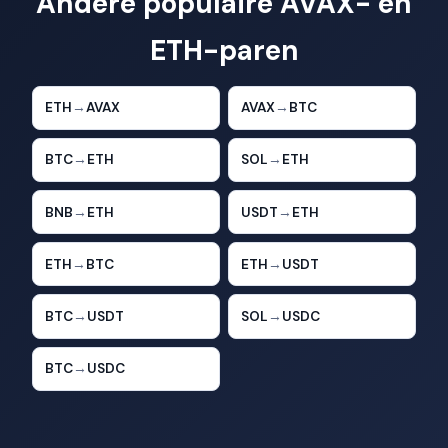
Andere populaire AVAX- en
ETH-paren
ETH
→
AVAX
AVAX
→
BTC
BTC
→
ETH
SOL
→
ETH
BNB
→
ETH
USDT
→
ETH
ETH
→
BTC
ETH
→
USDT
BTC
→
USDT
SOL
→
USDC
BTC
→
USDC