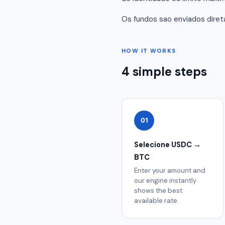
Os fundos sao enviados diret
HOW IT WORKS
4 simple steps
01
Selecione USDC →
BTC
Enter your amount and
our engine instantly
shows the best
available rate.