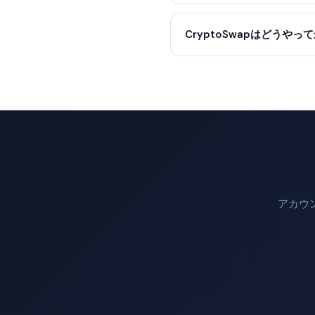
CryptoSwapはどうや
アカウ