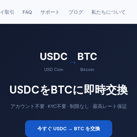
イ取引
FAQ
サポート
ブログ
私たちについて
USDC
BTC
→
USD Coin
Bitcoin
USDCをBTCに即時交換
アカウント不要 · KYC不要 · 制限なし · 最高レート保証
今すぐ USDC → BTC を交換