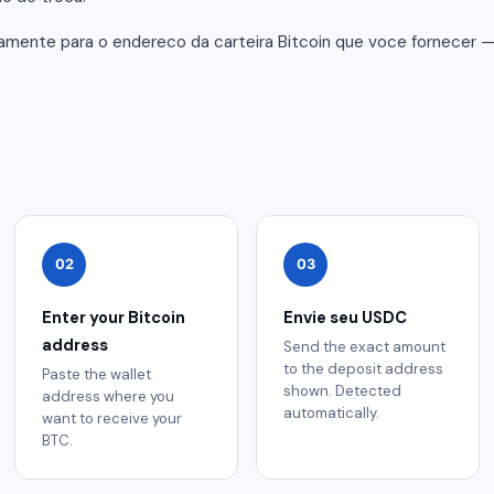
amente para o endereco da carteira Bitcoin que voce fornecer 
02
03
Enter your Bitcoin
Envie seu USDC
address
Send the exact amount
to the deposit address
Paste the wallet
shown. Detected
address where you
automatically.
want to receive your
BTC.