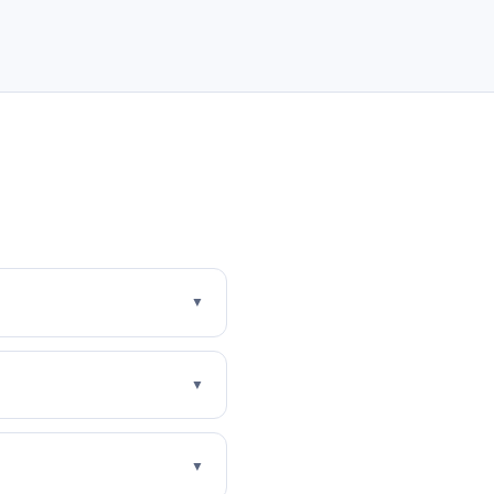
▼
▼
▼