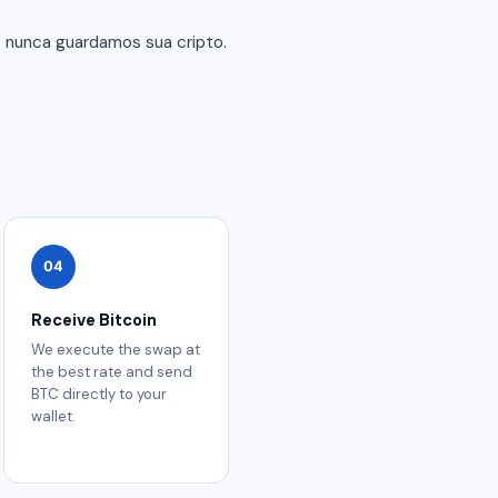
— nunca guardamos sua cripto.
04
Receive Bitcoin
We execute the swap at
the best rate and send
BTC directly to your
wallet.