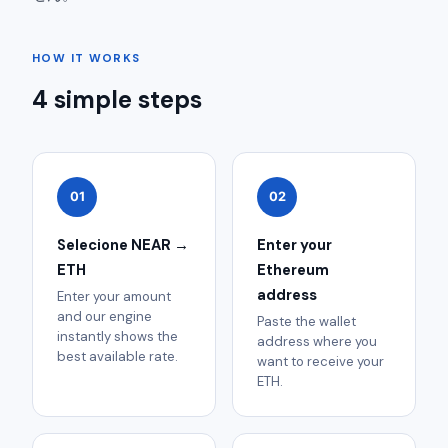
HOW IT WORKS
4 simple steps
01
02
Selecione NEAR →
Enter your
ETH
Ethereum
address
Enter your amount
and our engine
Paste the wallet
instantly shows the
address where you
best available rate.
want to receive your
ETH.