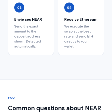
03
04
Envie seu NEAR
Receive Ethereum
Send the exact
We execute the
amount to the
swap at the best
deposit address
rate and send ETH
shown. Detected
directly to your
automatically.
wallet.
FAQ
Common questions about NEAR