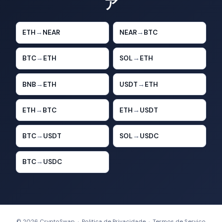
ア
ETH
→
NEAR
NEAR
→
BTC
BTC
→
ETH
SOL
→
ETH
BNB
→
ETH
USDT
→
ETH
ETH
→
BTC
ETH
→
USDT
BTC
→
USDT
SOL
→
USDC
BTC
→
USDC
© 2026 CryptoSwap ·
Politica de Privacidade
·
Termos de Servico