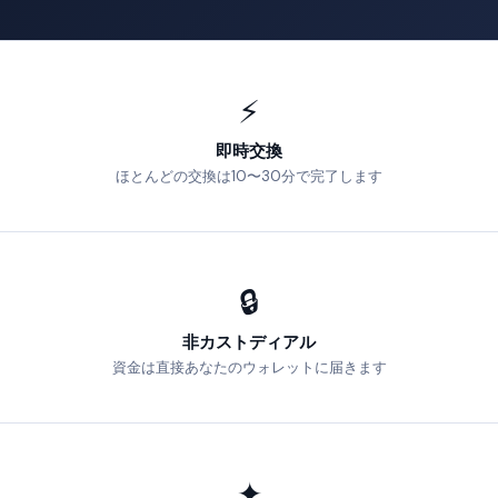
⚡
即時交換
ほとんどの交換は10〜30分で完了します
🔒
非カストディアル
資金は直接あなたのウォレットに届きます
✦