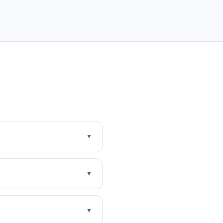
▼
▼
▼