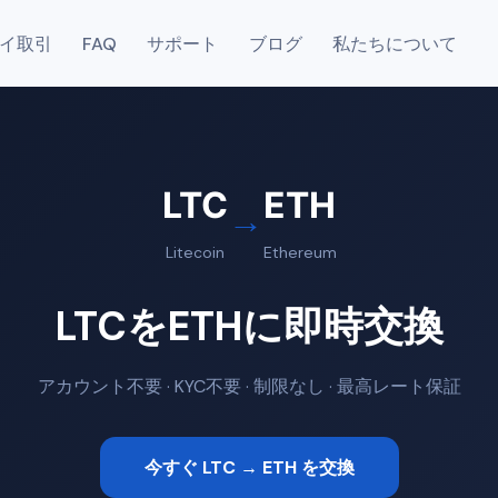
イ取引
FAQ
サポート
ブログ
私たちについて
LTC
ETH
→
Litecoin
Ethereum
LTCをETHに即時交換
アカウント不要 · KYC不要 · 制限なし · 最高レート保証
今すぐ LTC → ETH を交換