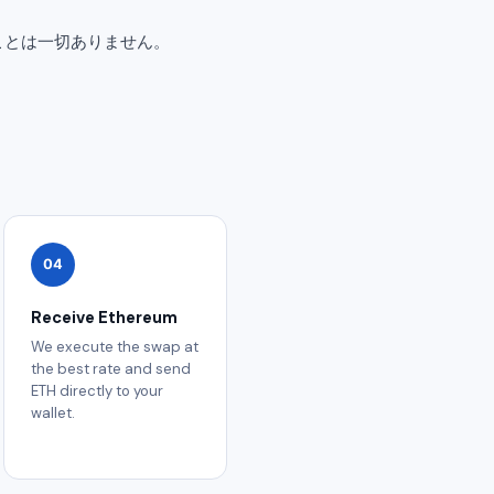
ることは一切ありません。
04
Receive Ethereum
We execute the swap at
the best rate and send
ETH directly to your
wallet.