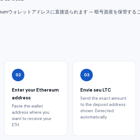
reumウォレットアドレスに直接送られます — 暗号資産を保管す
02
03
Enter your Ethereum
Envie seu LTC
address
Send the exact amount
to the deposit address
Paste the wallet
shown. Detected
address where you
automatically.
want to receive your
ETH.