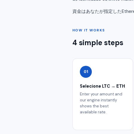
資金はあなたが指定したEthe
HOW IT WORKS
4 simple steps
01
Selecione LTC → ETH
Enter your amount and
our engine instantly
shows the best
available rate.