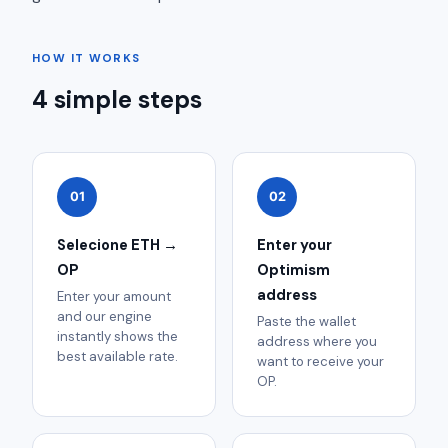
HOW IT WORKS
4 simple steps
01
02
Selecione ETH →
Enter your
OP
Optimism
address
Enter your amount
and our engine
Paste the wallet
instantly shows the
address where you
best available rate.
want to receive your
OP.