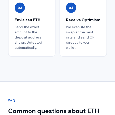
03
04
Envie seu ETH
Receive Optimism
Send the exact
We execute the
amount to the
swap at the best
deposit address
rate and send OP
shown. Detected
directly to your
automatically.
wallet.
FAQ
Common questions about ETH