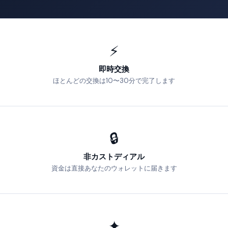
⚡
即時交換
ほとんどの交換は10〜30分で完了します
🔒
非カストディアル
資金は直接あなたのウォレットに届きます
✦