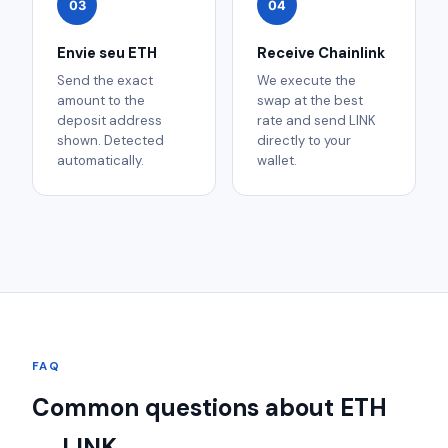
03
04
Envie seu ETH
Receive Chainlink
Send the exact
We execute the
amount to the
swap at the best
deposit address
rate and send LINK
shown. Detected
directly to your
automatically.
wallet.
FAQ
Common questions about ETH
→ LINK