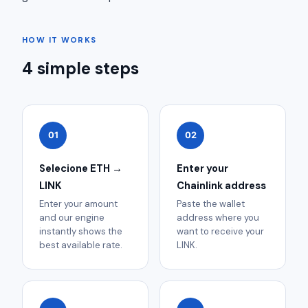
HOW IT WORKS
4 simple steps
01
02
Selecione ETH →
Enter your
LINK
Chainlink address
Enter your amount
Paste the wallet
and our engine
address where you
instantly shows the
want to receive your
best available rate.
LINK.