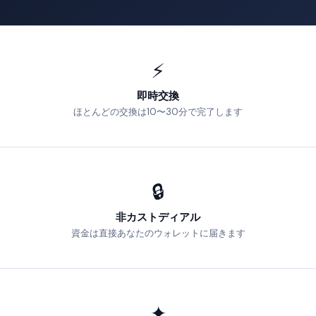
⚡
即時交換
ほとんどの交換は10〜30分で完了します
🔒
非カストディアル
資金は直接あなたのウォレットに届きます
✦