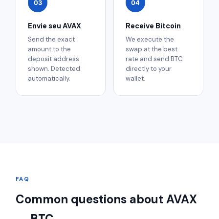
03
04
Envie seu AVAX
Receive Bitcoin
Send the exact
We execute the
amount to the
swap at the best
deposit address
rate and send BTC
shown. Detected
directly to your
automatically.
wallet.
FAQ
Common questions about AVAX
→ BTC