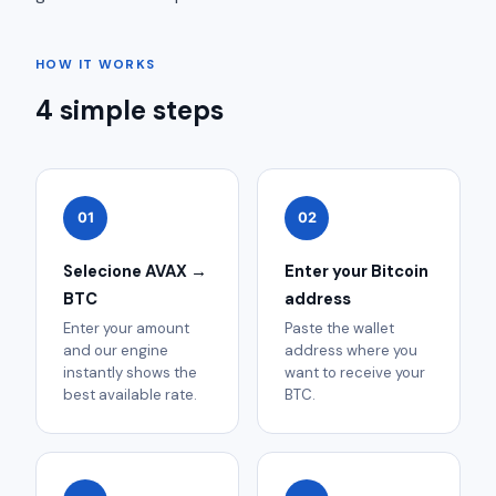
HOW IT WORKS
4 simple steps
01
02
Selecione AVAX →
Enter your Bitcoin
BTC
address
Enter your amount
Paste the wallet
and our engine
address where you
instantly shows the
want to receive your
best available rate.
BTC.