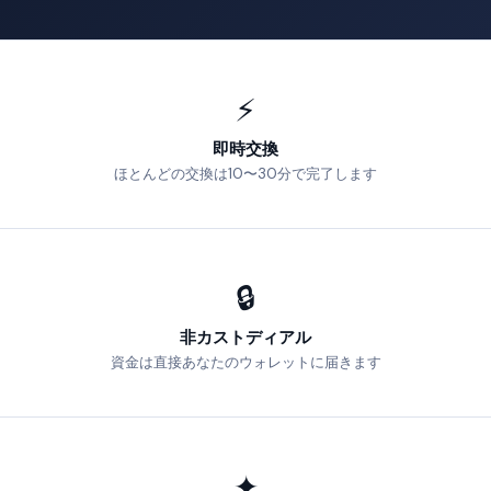
⚡
即時交換
ほとんどの交換は10〜30分で完了します
🔒
非カストディアル
資金は直接あなたのウォレットに届きます
✦