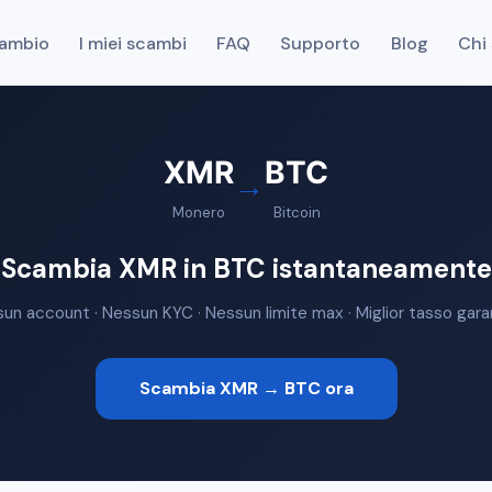
cambio
I miei scambi
FAQ
Supporto
Blog
Chi
XMR
BTC
→
Monero
Bitcoin
Scambia XMR in BTC istantaneamente
un account · Nessun KYC · Nessun limite max · Miglior tasso gara
Scambia XMR → BTC ora