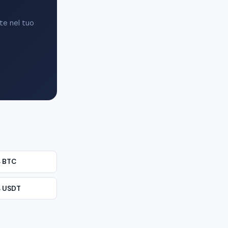
te nel tuo
→
BTC
→
USDT