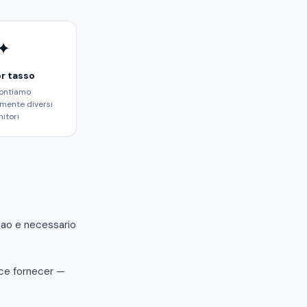
✦
or tasso
ontiamo
mente diversi
nitori
Nao e necessario
oce fornecer —