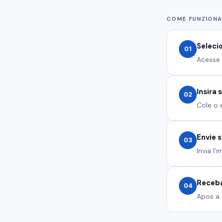
COME FUNZION
Seleci
01
Acesse 
Insira 
02
Cole o 
Envie 
03
Invia l
Receba
04
Apos a 