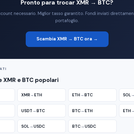
Pronto para trocar XMR → BTC?
count necessario. Miglior tasso garantito. Fondi inviati direttamen
portafoglio.
Scambia XMR → BTC ora →
ATI
e XMR e BTC popolari
XMR
→
ETH
ETH
→
BTC
SOL
USDT
→
BTC
BTC
→
ETH
ETH
SOL
→
USDC
BTC
→
USDC