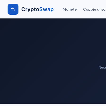
Crypto
Swap
Monete
Coppie di s
Ness