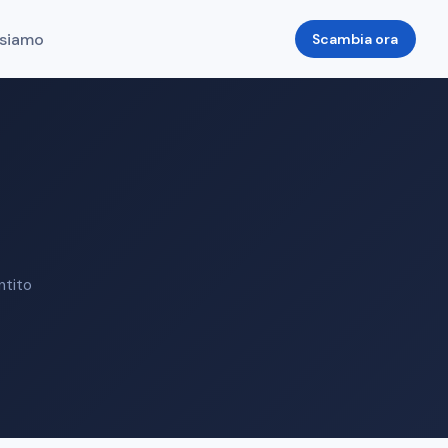
 siamo
Scambia ora
ntito