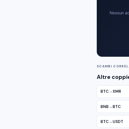
Nessun ac
SCAMBI CORREL
Altre coppi
BTC
→
XMR
BNB
→
BTC
BTC
→
USDT