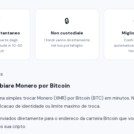
⚡
🔒
stantaneo
Non custodiale
Migli
parte degli
I fondi vanno direttamente
Confr
lude in 10-30
nel tuo portafoglio
automatica
uti
for
RE
iare Monero por Bitcoin
a simples trocar Monero (XMR) por Bitcoin (BTC) em minutos. 
ificacao de identidade ou limite maximo de troca.
nviados diretamente para o endereco da carteira Bitcoin que v
 sua cripto.