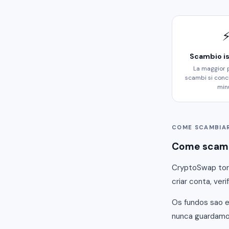
Scambio i
La maggior 
scambi si conc
min
COME SCAMBIA
Come scamb
CryptoSwap torn
criar conta, ver
Os fundos sao e
nunca guardamos