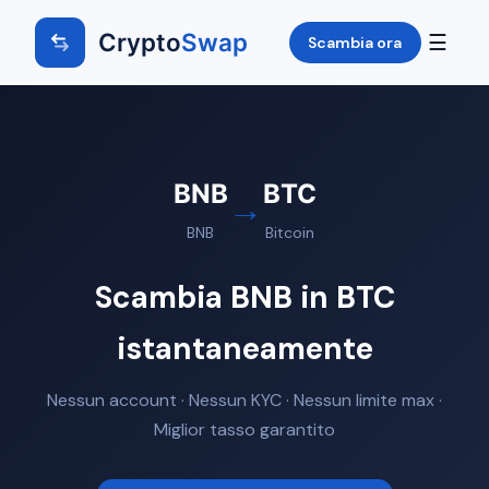
Crypto
Swap
☰
Scambia ora
BNB
BTC
→
BNB
Bitcoin
Scambia BNB in BTC
istantaneamente
Nessun account · Nessun KYC · Nessun limite max ·
Miglior tasso garantito