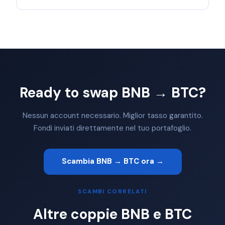
Ready to swap BNB → BTC?
Nessun account necessario. Miglior tasso garantito.
Fondi inviati direttamente nel tuo portafoglio.
Scambia BNB → BTC ora →
SCAMBI CORRELATI
Altre coppie BNB e BTC