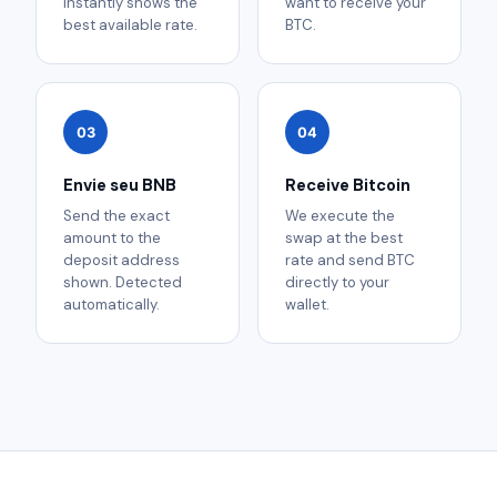
instantly shows the
want to receive your
best available rate.
BTC.
03
04
Envie seu BNB
Receive Bitcoin
Send the exact
We execute the
amount to the
swap at the best
deposit address
rate and send BTC
shown. Detected
directly to your
automatically.
wallet.