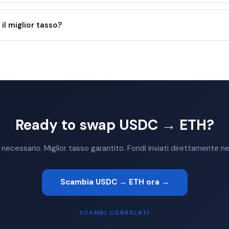
l miglior tasso?
Ready to swap USDC → ETH?
ecessario. Miglior tasso garantito. Fondi inviati direttamente nel
Scambia USDC → ETH ora →
SCAMBI CORRELATI