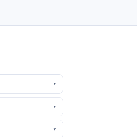
▼
▼
▼