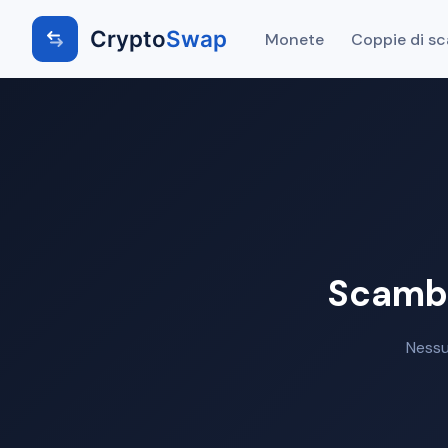
Crypto
Swap
Monete
Coppie di s
Scambi
Nessu