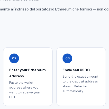
amente all'indirizzo del portafoglio Ethereum che fornisci — non c
02
03
Enter your Ethereum
Envie seu USDC
address
Send the exact amount
to the deposit address
Paste the wallet
shown. Detected
address where you
automatically.
want to receive your
ETH.