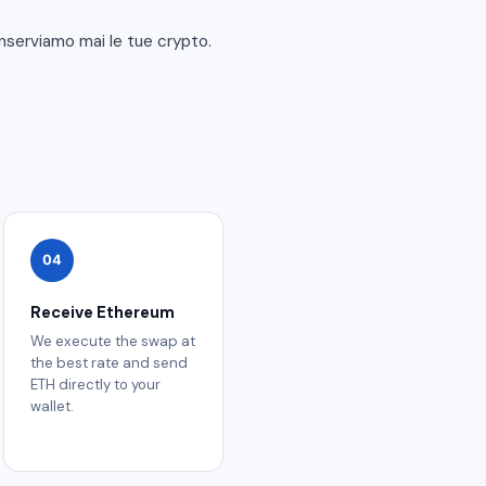
onserviamo mai le tue crypto.
04
Receive Ethereum
We execute the swap at
the best rate and send
ETH directly to your
wallet.