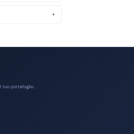
▼
 tuo portafoglio.