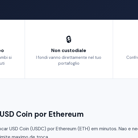
🔒
eo
Non custodiale
ambi si
I fondi vanno direttamente nel tuo
Confr
uti
portafoglio
USD Coin por Ethereum
car USD Coin (USDC) por Ethereum (ETH) em minutos. Nao e nece
limite maximo de troca.