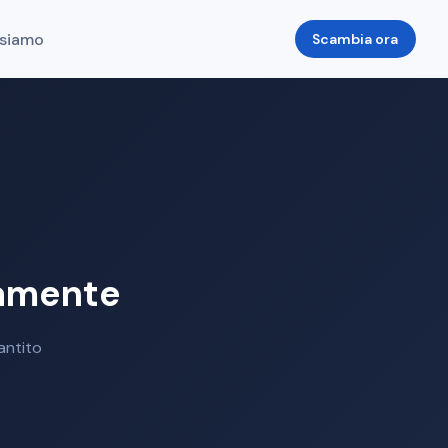
 siamo
Scambia ora
eamente
antito