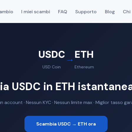
cambio
I miei scambi
FAQ
Supporto
Blog
Chi
USDC
ETH
→
USD Coin
Ethereum
a USDC in ETH istantan
n account · Nessun KYC · Nessun limite max · Miglior tasso gar
Scambia USDC → ETH ora