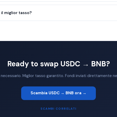
l miglior tasso?
Ready to swap USDC → BNB?
ecessario. Miglior tasso garantito. Fondi inviati direttamente nel
Scambia USDC → BNB ora →
SCAMBI CORRELATI