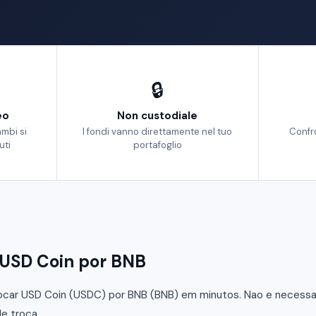
🔒
eo
Non custodiale
ambi si
I fondi vanno direttamente nel tuo
Confr
uti
portafoglio
USD Coin por BNB
car USD Coin (USDC) por BNB (BNB) em minutos. Nao e necessario
e troca.