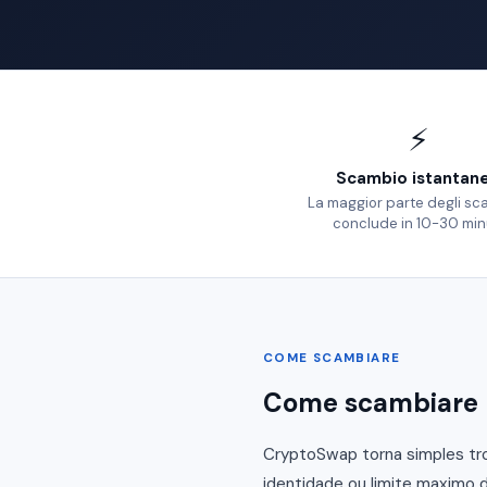
⚡
Scambio istantan
La maggior parte degli sc
conclude in 10-30 min
COME SCAMBIARE
Come scambiare 
CryptoSwap torna simples tro
identidade ou limite maximo d