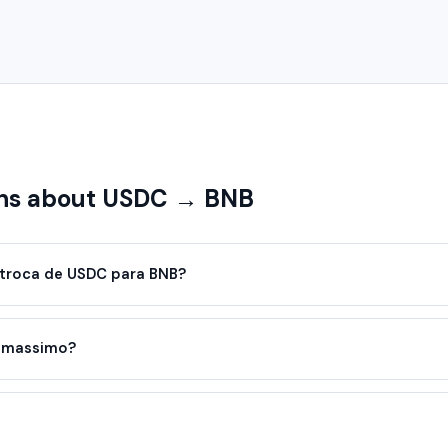
ns about USDC → BNB
troca de USDC para BNB?
o massimo?