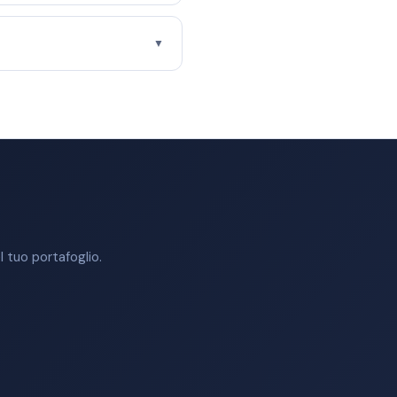
▼
 tuo portafoglio.