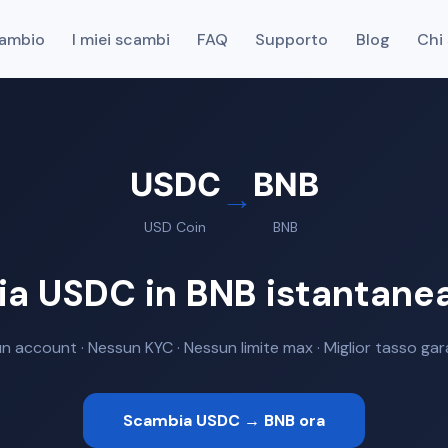
cambio
I miei scambi
FAQ
Supporto
Blog
Chi
USDC
BNB
→
USD Coin
BNB
a USDC in BNB istantan
n account · Nessun KYC · Nessun limite max · Miglior tasso gar
Scambia USDC → BNB ora