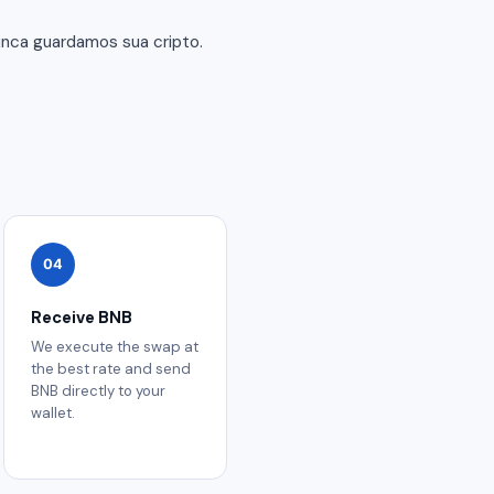
unca guardamos sua cripto.
04
Receive BNB
We execute the swap at
the best rate and send
BNB directly to your
wallet.