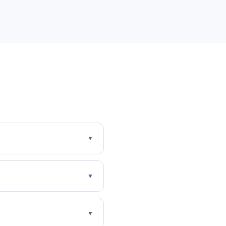
▼
▼
▼