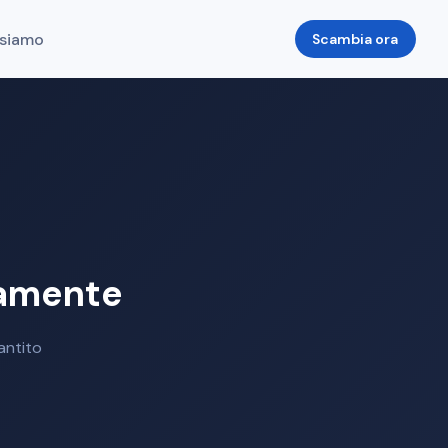
 siamo
Scambia ora
eamente
antito