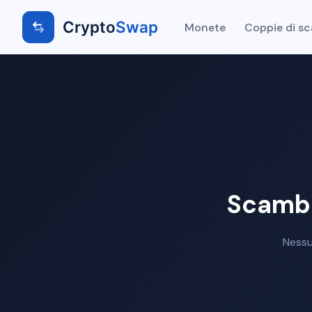
Crypto
Swap
Monete
Coppie di s
Scambi
Nessu