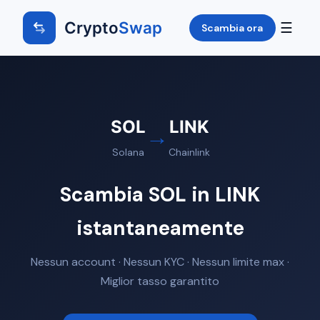
Crypto
Swap
☰
Scambia ora
SOL
LINK
→
Solana
Chainlink
Scambia SOL in LINK
istantaneamente
Nessun account · Nessun KYC · Nessun limite max ·
Miglior tasso garantito