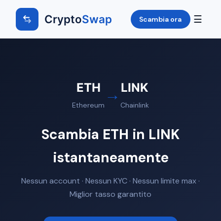
Crypto
Swap
☰
Scambia ora
ETH
LINK
→
Ethereum
Chainlink
Scambia ETH in LINK
istantaneamente
Nessun account · Nessun KYC · Nessun limite max ·
Miglior tasso garantito