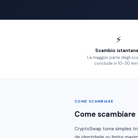
⚡
Scambio istantan
La maggior parte degli sc
conclude in 10-30 min
COME SCAMBIARE
Come scambiare P
CryptoSwap torna simples tro
de identidade ou limite maxim