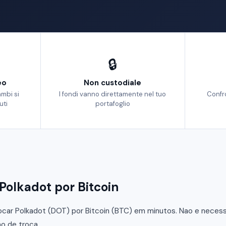
🔒
eo
Non custodiale
ambi si
I fondi vanno direttamente nel tuo
Confr
uti
portafoglio
olkadot por Bitcoin
car Polkadot (DOT) por Bitcoin (BTC) em minutos. Nao e necessar
o de troca.