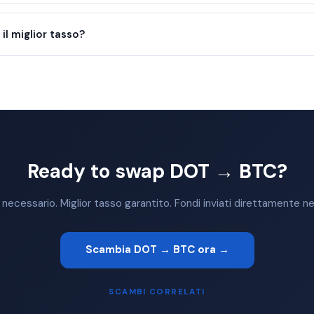
l miglior tasso?
Ready to swap DOT → BTC?
ecessario. Miglior tasso garantito. Fondi inviati direttamente nel
Scambia DOT → BTC ora →
SCAMBI CORRELATI