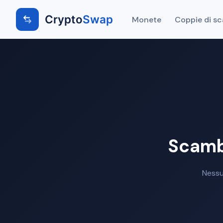
Crypto
Swap
Monete
Coppie di s
Scamb
Nessu