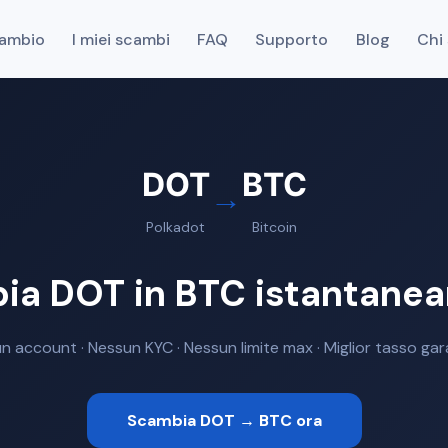
cambio
I miei scambi
FAQ
Supporto
Blog
Chi
DOT
BTC
→
Polkadot
Bitcoin
ia DOT in BTC istantane
n account · Nessun KYC · Nessun limite max · Miglior tasso gar
Scambia DOT → BTC ora