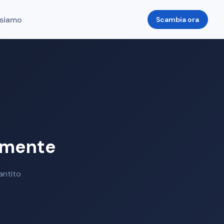
 siamo
Scambia ora
amente
antito