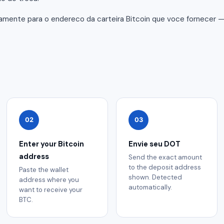
amente para o endereco da carteira Bitcoin que voce fornecer 
02
03
Enter your Bitcoin
Envie seu DOT
address
Send the exact amount
to the deposit address
Paste the wallet
shown. Detected
address where you
automatically.
want to receive your
BTC.