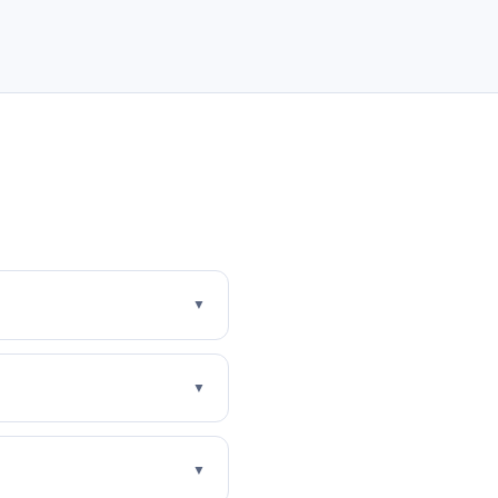
▼
▼
▼