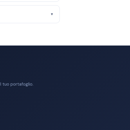
▼
 tuo portafoglio.