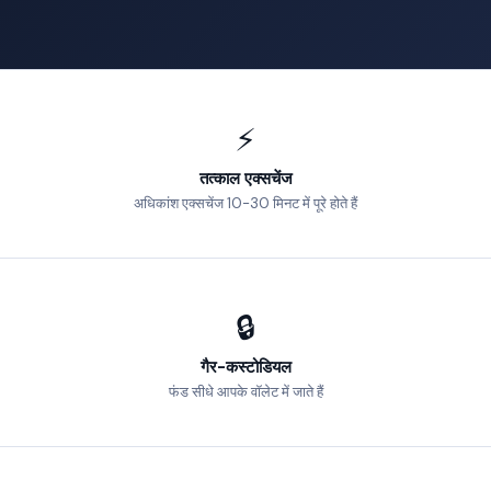
⚡
तत्काल एक्सचेंज
अधिकांश एक्सचेंज 10-30 मिनट में पूरे होते हैं
🔒
गैर-कस्टोडियल
फंड सीधे आपके वॉलेट में जाते हैं