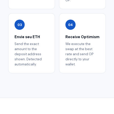
OP.
03
04
Envie seu ETH
Receive Optimism
Send the exact
We execute the
amount to the
swap at the best
deposit address
rate and send OP
shown. Detected
directly to your
automatically.
wallet.