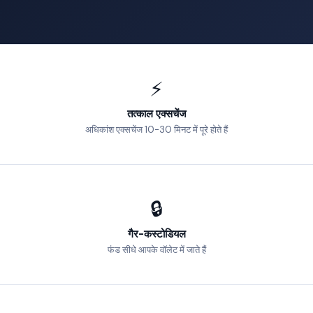
⚡
तत्काल एक्सचेंज
अधिकांश एक्सचेंज 10-30 मिनट में पूरे होते हैं
🔒
गैर-कस्टोडियल
फंड सीधे आपके वॉलेट में जाते हैं