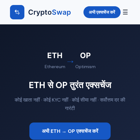
Crypto
Swap
☰
अभी एक्सचेंज करें
ETH
OP
→
Ethereum
Optimism
ETH से OP तुरंत एक्सचेंज
कोई खाता नहीं · कोई KYC नहीं · कोई सीमा नहीं · सर्वोत्तम दर की
गारंटी
अभी ETH → OP एक्सचेंज करें