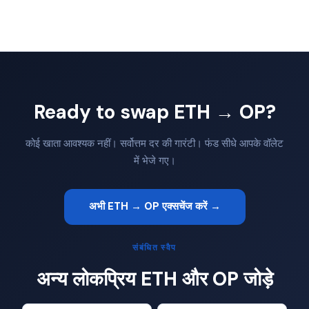
Ready to swap ETH → OP?
कोई खाता आवश्यक नहीं। सर्वोत्तम दर की गारंटी। फंड सीधे आपके वॉलेट
में भेजे गए।
अभी ETH → OP एक्सचेंज करें →
संबंधित स्वैप
अन्य लोकप्रिय ETH और OP जोड़े