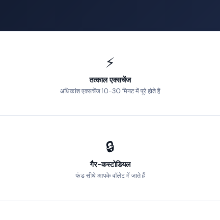
⚡
तत्काल एक्सचेंज
अधिकांश एक्सचेंज 10-30 मिनट में पूरे होते हैं
🔒
गैर-कस्टोडियल
फंड सीधे आपके वॉलेट में जाते हैं