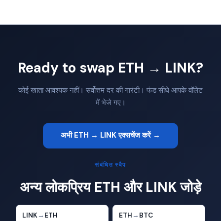
Ready to swap ETH → LINK?
कोई खाता आवश्यक नहीं। सर्वोत्तम दर की गारंटी। फंड सीधे आपके वॉलेट
में भेजे गए।
अभी ETH → LINK एक्सचेंज करें →
संबंधित स्वैप
अन्य लोकप्रिय ETH और LINK जोड़े
LINK
→
ETH
ETH
→
BTC