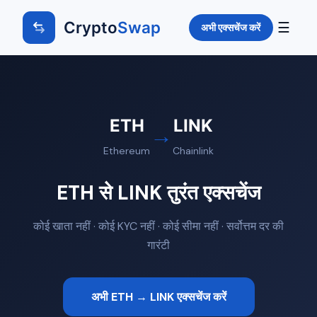
Crypto
Swap
☰
अभी एक्सचेंज करें
ETH
LINK
→
Ethereum
Chainlink
ETH से LINK तुरंत एक्सचेंज
कोई खाता नहीं · कोई KYC नहीं · कोई सीमा नहीं · सर्वोत्तम दर की
गारंटी
अभी ETH → LINK एक्सचेंज करें