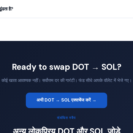
ंढता है?
Ready to swap DOT → SOL?
कोई खाता आवश्यक नहीं। सर्वोत्तम दर की गारंटी। फंड सीधे आपके वॉलेट में भेजे गए।
अभी DOT → SOL एक्सचेंज करें →
संबंधित स्वैप
अन्य लोकप्रिय DOT और SOL जोड़े