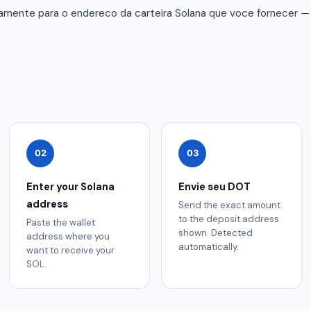
amente para o endereco da carteira Solana que voce fornecer —
02
03
Enter your Solana
Envie seu DOT
address
Send the exact amount
to the deposit address
Paste the wallet
shown. Detected
address where you
automatically.
want to receive your
SOL.