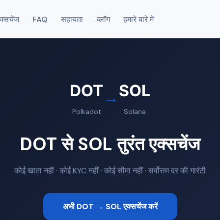
एक्सचेंज
FAQ
सहायता
ब्लॉग
हमारे बारे में
DOT
SOL
→
Polkadot
Solana
DOT से SOL तुरंत एक्सचेंज
कोई खाता नहीं · कोई KYC नहीं · कोई सीमा नहीं · सर्वोत्तम दर की गारंटी
अभी DOT → SOL एक्सचेंज करें