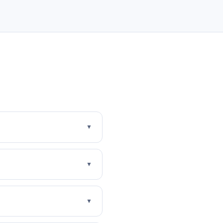
▼
▼
▼